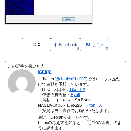
X
Facebook
はてブ
0
0
この記事を書いた人
ichigo
・Twitter(
@itopics211207
)ではローソク足だ
けで値動き予想しています。
・BTC FX口座：
Titan FX
・仮想通貨現物：
Bybit
・為替・ゴールド・S&P500・
NASDAQ100・日経225：
Titan FX
・投資は自己責任でお願いいたします。
最近、Debianが楽しいです。
Linuxの考え方を知ると、「宇宙の縮図」のよ
うに思えます。