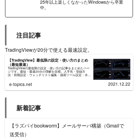
25年以上楽しくなかったWindowsから卒業
中。
注目記事
TradingViewが20分で使える最速設定。
【TradingView】最低限の設定・使い方のまとめ
（最短最速）
TradingViewの最低限の設定・使い方の記事をまとめたペー
ジです。最短・最速20分の理解を目標。入手先・登録方
法・初期設定・ウォッチリスト編集・描画ツール設定・水平
線/トレンドライン/平行チャネル/日付と価格範囲/インジケ
ーター、などの使い方。
2021.12.22
e-topics.net
新着記事
【ラズパイbookworm】メールサーバ構築（Gmailで
送受信）