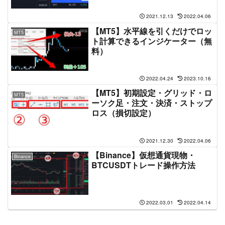
2021.12.13
2022.04.06
【MT5】水平線を引くだけでロッ
MT5
ト計算できるインジケーター（無
料）
2022.04.24
2023.10.16
【MT5】初期設定・グリッド・ロ
MT5
ーソク足・注文・決済・ストップ
ロス（損切設定）
2021.12.30
2022.04.06
【Binance】仮想通貨現物・
Binance
BTCUSDTトレード操作方法
2022.03.01
2022.04.14