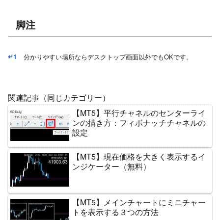
脚注
脚注
↵
1
分かりやすい場所ならデスクトップ画面以外でもOKです。
関連記事（同じカテゴリー）
【MT5】平行チャネルのセンターライ
ンの描き方：フィボナッチチャネルの
設定
【MT5】現在価格を大きく表示するイ
ンジケーター（無料）
【MT5】メインチャートにミニチャー
トを表示する３つの方法