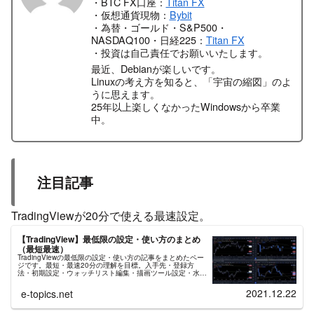
・BTC FX口座：
Titan FX
・仮想通貨現物：
Bybit
・為替・ゴールド・S&P500・
NASDAQ100・日経225：
Titan FX
・投資は自己責任でお願いいたします。
最近、Debianが楽しいです。
Linuxの考え方を知ると、「宇宙の縮図」のよ
うに思えます。
25年以上楽しくなかったWindowsから卒業
中。
注目記事
TradingViewが20分で使える最速設定。
【TradingView】最低限の設定・使い方のまとめ
（最短最速）
TradingViewの最低限の設定・使い方の記事をまとめたペー
ジです。最短・最速20分の理解を目標。入手先・登録方
法・初期設定・ウォッチリスト編集・描画ツール設定・水平
線/トレンドライン/平行チャネル/日付と価格範囲/インジケ
ーター、などの使い方。
2021.12.22
e-topics.net