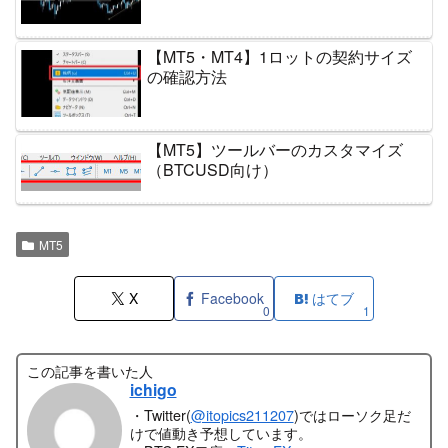
【MT5・MT4】1ロットの契約サイズ
の確認方法
【MT5】ツールバーのカスタマイズ
（BTCUSD向け）
MT5
X
Facebook
はてブ
0
1
この記事を書いた人
ichigo
・Twitter(
@itopics211207
)ではローソク足だ
けで値動き予想しています。