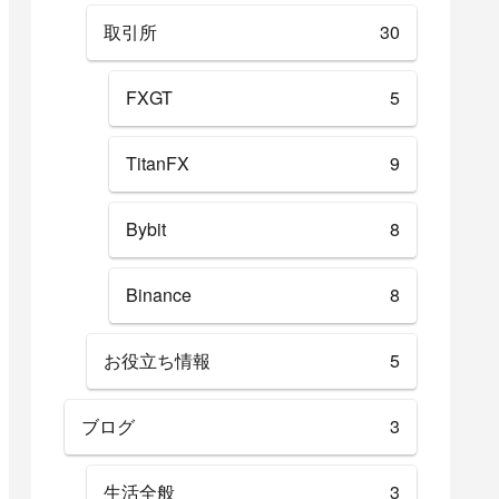
取引所
30
FXGT
5
TitanFX
9
Bybit
8
Binance
8
お役立ち情報
5
ブログ
3
生活全般
3