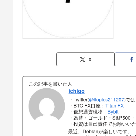
X
この記事を書いた人
ichigo
・Twitter(
@itopics211207
)で
・BTC FX口座：
Titan FX
・仮想通貨現物：
Bybit
・為替・ゴールド・S&P500・N
・投資は自己責任でお願いい
最近、Debianが楽しいです。