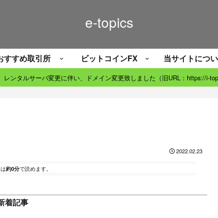
e-topics
おすすめ取引所
ビットコインFX
当サイトについ
06）レンタルサーバ変更に伴い、ドメイン変更致しました（旧URL：https://i-topic
2022.02.23
事は
約0分
で読めます。
新着記事