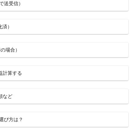
lで送受信）
L化済）
Nの場合）
損益計算する
手順など
？選び方は？