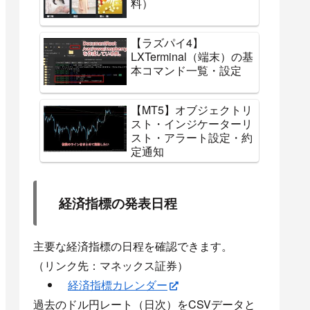
料）
【ラズパイ4】
LXTerminal（端末）の基
本コマンド一覧・設定
【MT5】オブジェクトリ
スト・インジケーターリ
スト・アラート設定・約
定通知
経済指標の発表日程
主要な経済指標の日程を確認できます。
（リンク先：マネックス証券）
経済指標カレンダー
過去のドル円レート（日次）をCSVデータと