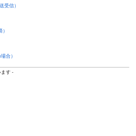
で送受信）
化済）
の場合）
ます -