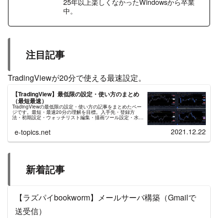
25年以上楽しくなかったWindowsから卒業
中。
注目記事
TradingViewが20分で使える最速設定。
【TradingView】最低限の設定・使い方のまとめ
（最短最速）
TradingViewの最低限の設定・使い方の記事をまとめたペー
ジです。最短・最速20分の理解を目標。入手先・登録方
法・初期設定・ウォッチリスト編集・描画ツール設定・水平
線/トレンドライン/平行チャネル/日付と価格範囲/インジケ
ーター、などの使い方。
2021.12.22
e-topics.net
新着記事
【ラズパイbookworm】メールサーバ構築（Gmailで
送受信）