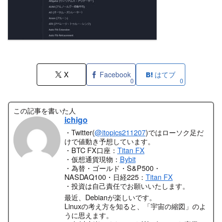
X
Facebook
はてブ
0
0
この記事を書いた人
ichigo
・Twitter(
@itopics211207
)ではローソク足だ
けで値動き予想しています。
・BTC FX口座：
Titan FX
・仮想通貨現物：
Bybit
・為替・ゴールド・S&P500・
NASDAQ100・日経225：
Titan FX
・投資は自己責任でお願いいたします。
最近、Debianが楽しいです。
Linuxの考え方を知ると、「宇宙の縮図」のよ
うに思えます。