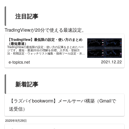
注目記事
TradingViewが20分で使える最速設定。
【TradingView】最低限の設定・使い方のまとめ
（最短最速）
TradingViewの最低限の設定・使い方の記事をまとめたペー
ジです。最短・最速20分の理解を目標。入手先・登録方
法・初期設定・ウォッチリスト編集・描画ツール設定・水平
線/トレンドライン/平行チャネル/日付と価格範囲/インジケ
ーター、などの使い方。
2021.12.22
e-topics.net
新着記事
【ラズパイbookworm】メールサーバ構築（Gmailで
送受信）
2025年9月29日