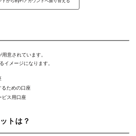
トからByFiアカウントへ振り替える
座が用意されています。
いるイメージになります。
座
するための口座
ービス用口座
ットは？