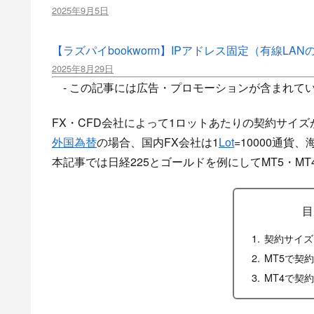
2025年9月5日
【ラズパイbookworm】IPアドレス固定（有線LAN
2025年8月29日
- この記事には広告・プロモーションが含まれてい
FX・CFD会社によって1ロットあたりの契約サイ
外国為替
の場合、国内FX会社は1
Lot
=10000通貨
本記事では日経225とゴールドを例にしてMT5・M
目
契約サイズ
MT5で契
MT4で契