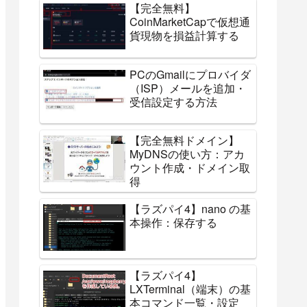
【完全無料】
CoinMarketCapで仮想通
貨現物を損益計算する
PCのGmailにプロバイダ
（ISP）メールを追加・
受信設定する方法
【完全無料ドメイン】
MyDNSの使い方：アカ
ウント作成・ドメイン取
得
【ラズパイ4】nano の基
本操作：保存する
【ラズパイ4】
LXTerminal（端末）の基
本コマンド一覧・設定