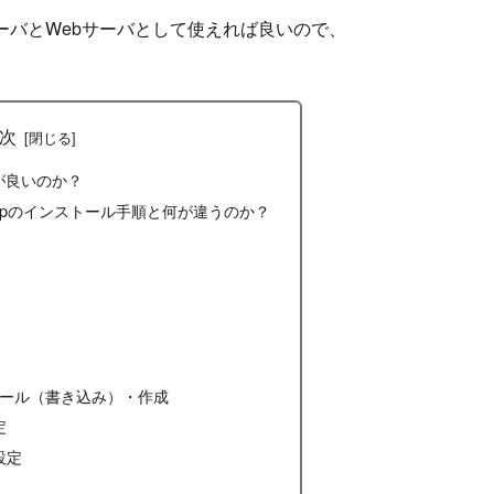
サーバとWebサーバとして使えれば良いので、
次
 の何が良いのか？
h desktopのインストール手順と何が違うのか？
トール（書き込み）・作成
定
設定