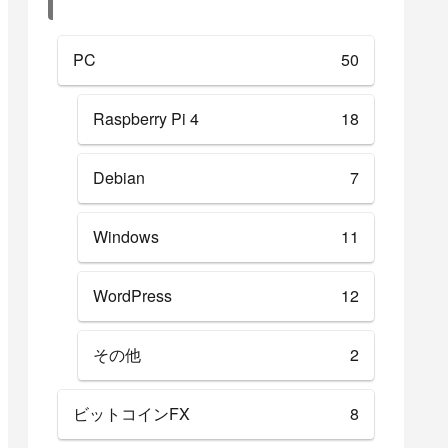
PC
50
Raspberry Pi 4
18
Debian
7
Windows
11
WordPress
12
その他
2
ビットコインFX
8