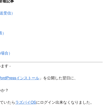
新着記事
で送受信）
化済）
の場合）
ます -
rdPressインストール
」を公開した翌日に、
いか？
ていたら
ラズパイOS
にログイン出来なくなりました。