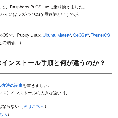
、Raspberry Pi OS Liteに乗り換えました。
ズパイにはラズパイOSが最適解というのが、
Sで、Puppy Linux,
Ubuntu Mate
,
Q4OS
,
TwisterOS
との結論。）
desktopのインストール手順と何が違うのか？
ストール方法の記事
を書きました。
I・ヘッドレス）インストールの大きな違いは、
ればならない（
例はこちら
）
ちら
）