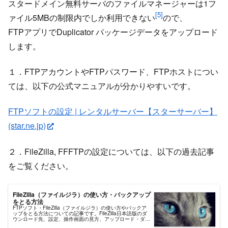
スタードメイン無料サーバのファイルマネージャーは1フ
[5]
ァイル5MBの制限内でしか利用できない
ので、
FTPアプリでDuplicator パッケージデータをアップロード
します。
１．FTPアカウントやFTPパスワード、FTPホストについ
ては、以下の公式マニュアルが分かりやすいです。
FTPソフトの設定 | レンタルサーバー【スターサーバー】
(star.ne.jp)
２．FileZilla, FFFTPの設定については、以下の過去記事
をご覧ください。
FileZilla（ファイルジラ）の使い方・バックアップ
をとる方法
FTPソフト・FileZilla（ファイルジラ）の使い方やバックア
ップをとる方法についての記事です。FileZilla日本語版のダ
ウンロード先、設定、操作画面の見方、アップロード・ダウ
ンロード方法、編集操作上の注意点、などについても説明。