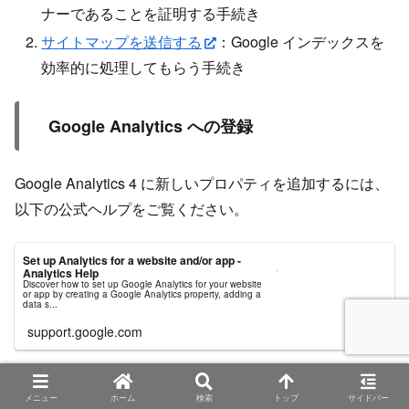
ナーであることを証明する手続き
サイトマップを送信する
：Google インデックスを
効率的に処理してもらう手続き
Google Analytics への登録
Google Analytics 4 に新しいプロパティを追加するには、
以下の公式ヘルプをご覧ください。
Set up Analytics for a website and/or app -
Analytics Help
Discover how to set up Google Analytics for your website
or app by creating a Google Analytics property, adding a
data s...
support.google.com
旧サイトのドメインを新サイトのドメイン
メニュー
ホーム
検索
トップ
サイドバー