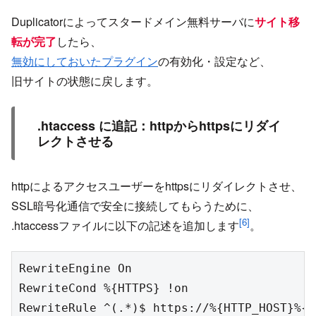
Duplicatorによってスタードメイン無料サーバに
サイト移
転が完了
したら、
無効にしておいたプラグイン
の有効化・設定など、
旧サイトの状態に戻します。
.htaccess に追記：httpからhttpsにリダイ
レクトさせる
httpによるアクセスユーザーをhttpsにリダイレクトさせ、
SSL暗号化通信で安全に接続してもらうために、
[6]
.htaccessファイルに以下の記述を追加します
。
RewriteEngine On
RewriteCond %{HTTPS} !on
RewriteRule ^(.*)$ https://%{HTTP_HOST}%{R