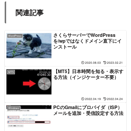
関連記事
さくらサーバーでWordPress
WordPress
を/wpではなくドメイン直下にイ
ンストール
2020.08.03
2023.02.21
【MT5】日本時間を知る・表示す
MT5
る方法（インジケーター不要）
2022.04.19
2022.04.24
PCのGmailにプロバイダ（ISP）
Windows
メールを追加・受信設定する方法