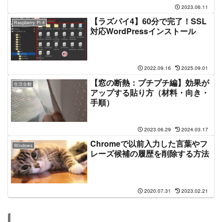
2023.06.11
【ラズパイ4】60分で完了！SSL
Raspberry Pi 4
対応WordPressインストール
2022.09.16
2025.09.01
【窓の断熱：プチプチ編】効果が
生活全般
アップする貼り方（材料・向き・
手順）
2023.06.29
2024.03.17
Chromeで以前入力した言葉やフ
Windows
レーズ候補の履歴を削除する方法
2020.07.31
2023.02.21