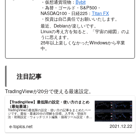
・仮想通貨現物：
Bybit
・為替・ゴールド・S&P500・
NASDAQ100・日経225：
Titan FX
・投資は自己責任でお願いいたします。
最近、Debianが楽しいです。
Linuxの考え方を知ると、「宇宙の縮図」のよ
うに思えます。
25年以上楽しくなかったWindowsから卒業
中。
注目記事
TradingViewが20分で使える最速設定。
【TradingView】最低限の設定・使い方のまとめ
（最短最速）
TradingViewの最低限の設定・使い方の記事をまとめたペー
ジです。最短・最速20分の理解を目標。入手先・登録方
法・初期設定・ウォッチリスト編集・描画ツール設定・水平
線/トレンドライン/平行チャネル/日付と価格範囲/インジケ
ーター、などの使い方。
2021.12.22
e-topics.net