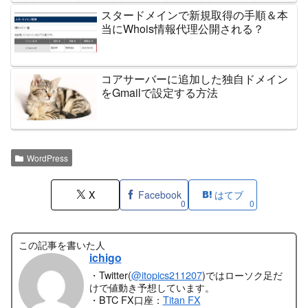
スタードメインで新規取得の手順＆本
当にWhois情報代理公開される？
コアサーバーに追加した独自ドメイン
をGmailで設定する方法
WordPress
X
Facebook
はてブ
0
0
この記事を書いた人
ichigo
・Twitter(
@itopics211207
)ではローソク足だ
けで値動き予想しています。
・BTC FX口座：
Titan FX